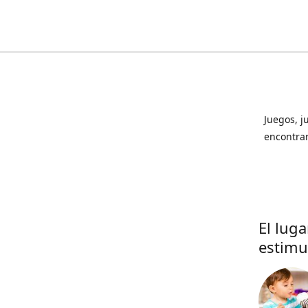
Juegos, j
encontrar
El lug
estimu