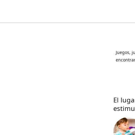
Juegos, j
encontrar
El lug
estimu