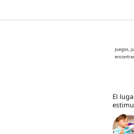
Juegos, j
encontrar
El lug
estimu