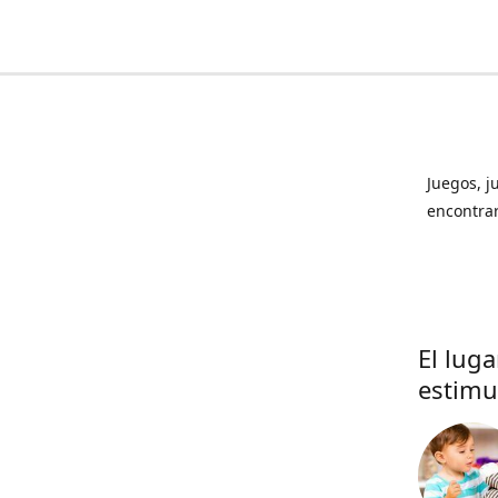
Juegos, j
encontrar
El lug
estimu