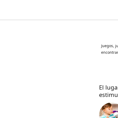
Juegos, j
encontrar
El lug
estimu